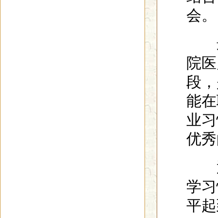
会。
最
院医
段，
能在
业习
优秀
通
学习
平起