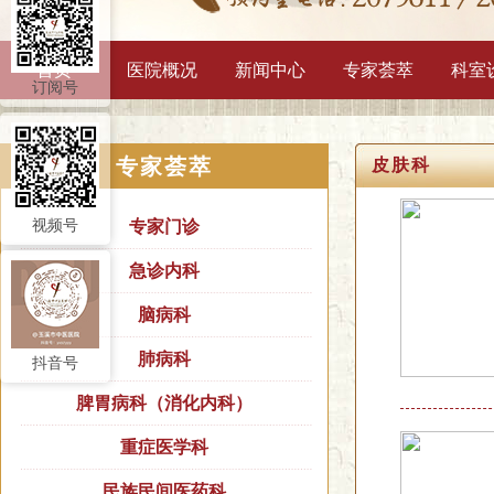
首页
医院概况
新闻中心
专家荟萃
科室
订阅号
专家荟萃
皮肤科
视频号
专家门诊
急诊内科
脑病科
肺病科
抖音号
脾胃病科（消化内科）
重症医学科
民族民间医药科