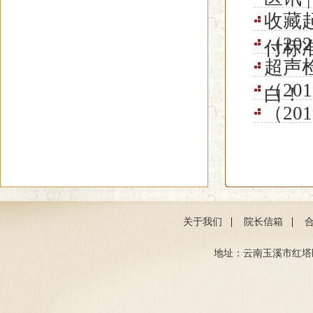
收藏
（2
付标
超声
（2
白！
（2
|
|
关于我们
院长信箱
地址：云南玉溪市红塔区聂耳路