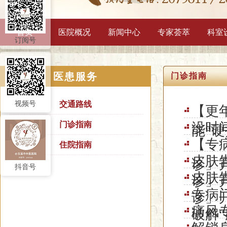
首页
医院概况
新闻中心
专家荟萃
科室
订阅号
医患服务
门诊指南
视频号
交通路线
【更
门诊指南
没时
能“
【专
住院指南
皮肤
诊」
抖音号
皮肤
诊」
专病
诊」
痛风
破解“