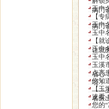
解锁
玉中名
病门
【专
玉中
病门
玉中名
【就
玉中名
让就
玉中名
玉溪
点亮
省心
你知
啦！
【玉
——
速看
名医
您的