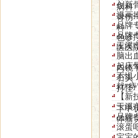
创新
病科
漫画
骨伤
品牌
科
品牌
色诊
玉溪
医医
脑出
起床
内镜
不惧小
石头
就“痔
打怪”
【新
玉溪
下甲
品牌
体瘤
滚蛋
宝宝