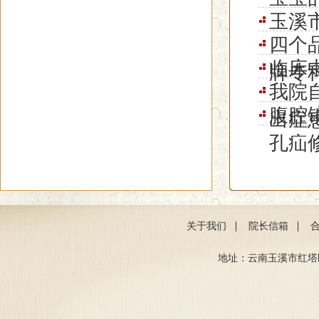
玉溪
四个
临床
牌专
我院
腹腔
出症
孔疝
|
|
关于我们
院长信箱
地址：云南玉溪市红塔区聂耳路