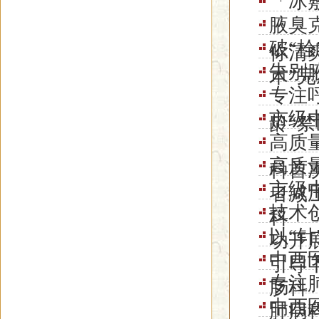
「冰
腋臭
破“
你清
告别
术”
专注
市级
龄“禁
高质量
高质
科首
市级
者减
技术
科
以“
功开
中西
引导
专注
肠科
中西医
肺病