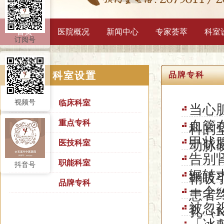
首页
医院概况
新闻中心
专家荟萃
科室
订阅号
科室设置
品牌专科
视频号
临床科室
当心
重点专科
血管
科的
甲状
动脉
医技科室
告别
职能科室
抖音号
辗转
鞘吸
品牌专科
一个
患者
被忽
孔（K