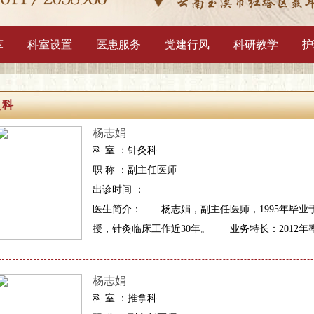
1
2
3
萃
科室设置
医患服务
党建行风
科研教学
护
灸科
杨志娟
科 室 ：针灸科
职 称 ：副主任医师
出诊时间 ：
医生简介： 杨志娟，副主任医师，1995年毕业
授，针灸临床工作近30年。 业务特长：2012年
杨志娟
科 室 ：推拿科