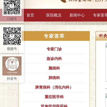
首页
医院概况
新闻中心
专家荟
订阅号
专家荟萃
针
视频号
专家门诊
急诊内科
脑病科
肺病科
抖音号
脾胃病科（消化内科）
重症医学科
民族民间医药科