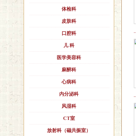
体检科
皮肤科
口腔科
儿 科
医学美容科
麻醉科
心病科
内分泌科
风湿科
CT室
放射科（磁共振室）