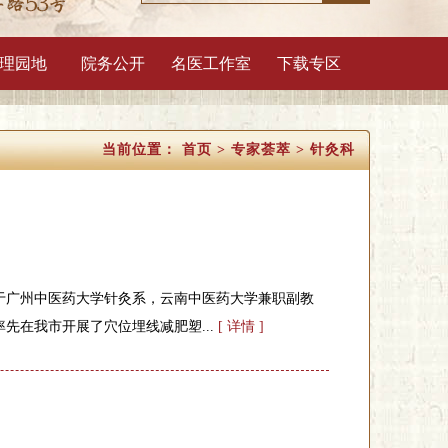
理园地
院务公开
名医工作室
下载专区
当前位置：
首页
>
专家荟萃
>
针灸科
于广州中医药大学针灸系，云南中医药大学兼职副教
率先在我市开展了穴位埋线减肥塑...
[ 详情 ]