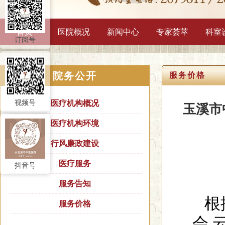
首页
医院概况
新闻中心
专家荟萃
科室
订阅号
院务公开
服务价格
视频号
医疗机构概况
玉溪市
医疗机构环境
行风廉政建设
医疗服务
抖音号
服务告知
根
服务价格
会