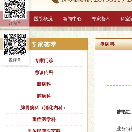
首页
医院概况
新闻中心
专家荟萃
科室
订阅号
专家荟萃
肺病科
视频号
专家门诊
急诊内科
脑病科
肺病科
脾胃病科（消化内科）
曾艳红
重症医学科
业务特长：
民族民间医药科