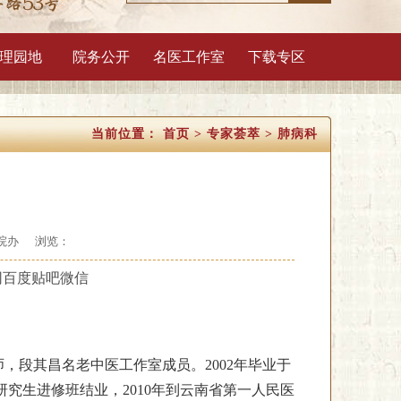
理园地
院务公开
名医工作室
下载专区
当前位置：
首页
>
专家荟萃
>
肺病科
院办
浏览：
网
百度贴吧
微信
，段其昌名老中医工作室成员。2002年毕业于
研究生进修班结业，2010年到云南省第一人民医