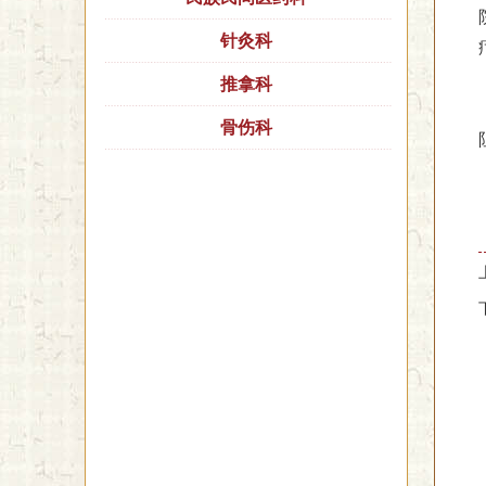
针灸科
推拿科
骨伤科